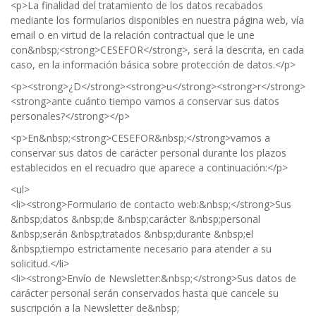
<p>La finalidad del tratamiento de los datos recabados
mediante los formularios disponibles en nuestra página web, vía
email o en virtud de la relación contractual que le une
con&nbsp;<strong>CESEFOR</strong>, será la descrita, en cada
caso, en la información básica sobre protección de datos.</p>
<p><strong>¿D</strong><strong>u</strong><strong>r</strong>
<strong>ante cuánto tiempo vamos a conservar sus datos
personales?</strong></p>
<p>En&nbsp;<strong>CESEFOR&nbsp;</strong>vamos a
conservar sus datos de carácter personal durante los plazos
establecidos en el recuadro que aparece a continuación:</p>
<ul>
<li><strong>Formulario de contacto web:&nbsp;</strong>Sus
&nbsp;datos &nbsp;de &nbsp;carácter &nbsp;personal
&nbsp;serán &nbsp;tratados &nbsp;durante &nbsp;el
&nbsp;tiempo estrictamente necesario para atender a su
solicitud.</li>
<li><strong>Envío de Newsletter:&nbsp;</strong>Sus datos de
carácter personal serán conservados hasta que cancele su
suscripción a la Newsletter de&nbsp;