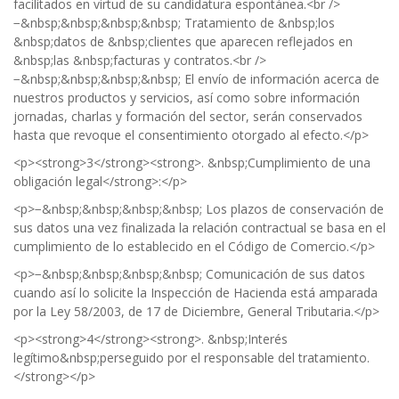
facilitados en virtud de su candidatura espontánea.<br />
−&nbsp;&nbsp;&nbsp;&nbsp; Tratamiento de &nbsp;los
&nbsp;datos de &nbsp;clientes que aparecen reflejados en
&nbsp;las &nbsp;facturas y contratos.<br />
−&nbsp;&nbsp;&nbsp;&nbsp; El envío de información acerca de
nuestros productos y servicios, así como sobre información
jornadas, charlas y formación del sector, serán conservados
hasta que revoque el consentimiento otorgado al efecto.</p>
<p><strong>3</strong><strong>. &nbsp;Cumplimiento de una
obligación legal</strong>:</p>
<p>−&nbsp;&nbsp;&nbsp;&nbsp; Los plazos de conservación de
sus datos una vez finalizada la relación contractual se basa en el
cumplimiento de lo establecido en el Código de Comercio.</p>
<p>−&nbsp;&nbsp;&nbsp;&nbsp; Comunicación de sus datos
cuando así lo solicite la Inspección de Hacienda está amparada
por la Ley 58/2003, de 17 de Diciembre, General Tributaria.</p>
<p><strong>4</strong><strong>. &nbsp;Interés
legítimo&nbsp;perseguido por el responsable del tratamiento.
</strong></p>