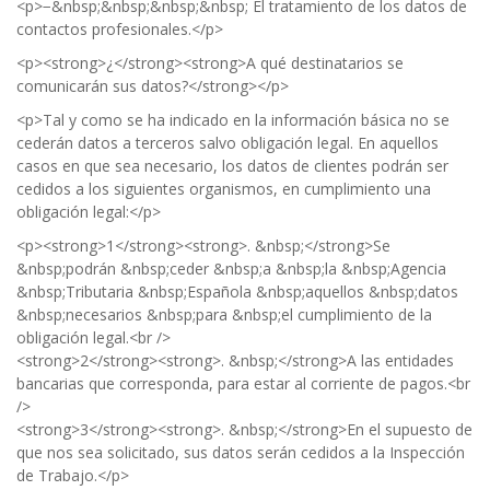
<p>−&nbsp;&nbsp;&nbsp;&nbsp; El tratamiento de los datos de
contactos profesionales.</p>
<p><strong>¿</strong><strong>A qué destinatarios se
comunicarán sus datos?</strong></p>
<p>Tal y como se ha indicado en la información básica no se
cederán datos a terceros salvo obligación legal. En aquellos
casos en que sea necesario, los datos de clientes podrán ser
cedidos a los siguientes organismos, en cumplimiento una
obligación legal:</p>
<p><strong>1</strong><strong>. &nbsp;</strong>Se
&nbsp;podrán &nbsp;ceder &nbsp;a &nbsp;la &nbsp;Agencia
&nbsp;Tributaria &nbsp;Española &nbsp;aquellos &nbsp;datos
&nbsp;necesarios &nbsp;para &nbsp;el cumplimiento de la
obligación legal.<br />
<strong>2</strong><strong>. &nbsp;</strong>A las entidades
bancarias que corresponda, para estar al corriente de pagos.<br
/>
<strong>3</strong><strong>. &nbsp;</strong>En el supuesto de
que nos sea solicitado, sus datos serán cedidos a la Inspección
de Trabajo.</p>