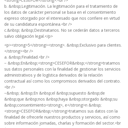
<strong>CESEFOR</strong>.<br />
b. &nbsp;Legitimación. La legitimación para el tratamiento de
los datos de carácter personal se basa en el consentimiento
expreso otorgado por el interesado que nos confiere en virtud
de su candidatura espontánea.<br />
c.&nbsp; &nbsp;Destinatarios. No se cederán datos a terceros
salvo obligación legal.</p>
<p><strong>5</strong><strong>. &nbsp;Exclusivo para clientes.
</strong><br />
a. &nbsp;Finalidad.<br />
− &nbsp;En&nbsp;<strong>CESEFOR&nbsp;</strong>tratamos
sus datos personales con la finalidad de gestionar los servicios
administrativos y de logística derivados de la relación
contractual así como los compromisos derivados del contrato.
<br />
−&nbsp; &nbsp;En &nbsp;el &nbsp;supuesto &nbsp;de
&nbsp;que &nbsp;nos &nbsp;haya &nbsp;otorgado &nbsp;su
&nbsp;consentimiento<strong>, e</strong>n &nbsp;
<strong>CESEFOR&nbsp;</strong>tratamos sus datos con la
finalidad de ofrecerle nuestros productos y servicios, así como
sobre información jornadas, charlas y formación del sector.<br