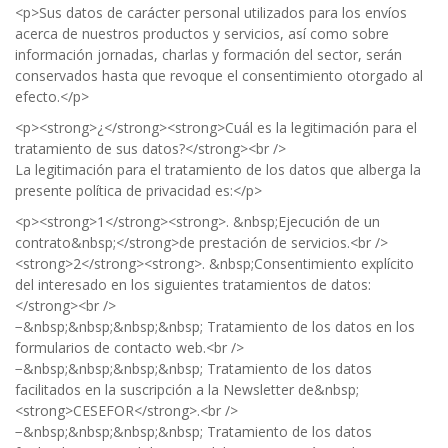
<p>Sus datos de carácter personal utilizados para los envíos
acerca de nuestros productos y servicios, así como sobre
información jornadas, charlas y formación del sector, serán
conservados hasta que revoque el consentimiento otorgado al
efecto.</p>
<p><strong>¿</strong><strong>Cuál es la legitimación para el
tratamiento de sus datos?</strong><br />
La legitimación para el tratamiento de los datos que alberga la
presente política de privacidad es:</p>
<p><strong>1</strong><strong>. &nbsp;Ejecución de un
contrato&nbsp;</strong>de prestación de servicios.<br />
<strong>2</strong><strong>. &nbsp;Consentimiento explícito
del interesado en los siguientes tratamientos de datos:
</strong><br />
−&nbsp;&nbsp;&nbsp;&nbsp; Tratamiento de los datos en los
formularios de contacto web.<br />
−&nbsp;&nbsp;&nbsp;&nbsp; Tratamiento de los datos
facilitados en la suscripción a la Newsletter de&nbsp;
<strong>CESEFOR</strong>.<br />
−&nbsp;&nbsp;&nbsp;&nbsp; Tratamiento de los datos