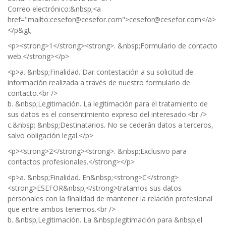
Correo electrónico:&nbsp;<a
href="
mailto:cesefor@cesefor.com">cesefor@cesefor.com</a>
</p&gt
;
<p><strong>1</strong><strong>. &nbsp;Formulario de contacto
web.</strong></p>
<p>a. &nbsp;Finalidad. Dar contestación a su solicitud de
información realizada a través de nuestro formulario de
contacto.<br />
b. &nbsp;Legitimación. La legitimación para el tratamiento de
sus datos es el consentimiento expreso del interesado.<br />
c.&nbsp; &nbsp;Destinatarios. No se cederán datos a terceros,
salvo obligación legal.</p>
<p><strong>2</strong><strong>. &nbsp;Exclusivo para
contactos profesionales.</strong></p>
<p>a. &nbsp;Finalidad. En&nbsp;<strong>C</strong>
<strong>ESEFOR&nbsp;</strong>tratamos sus datos
personales con la finalidad de mantener la relación profesional
que entre ambos tenemos.<br />
b. &nbsp;Legitimación. La &nbsp;legitimación para &nbsp;el