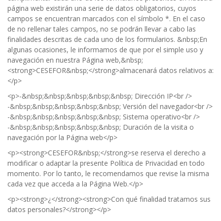
página web existirán una serie de datos obligatorios, cuyos
campos se encuentran marcados con el símbolo *. En el caso
de no rellenar tales campos, no se podrán llevar a cabo las
finalidades descritas de cada uno de los formularios. &nbsp;En
algunas ocasiones, le informamos de que por el simple uso y
navegación en nuestra Página web,&nbsp;
<strong>CESEFOR&nbsp;</strong>almacenará datos relativos a:
</p>
<p>-&nbsp;&nbsp;&nbsp;&nbsp;&nbsp; Dirección IP<br />
-&nbsp;&nbsp;&nbsp;&nbsp;&nbsp; Versión del navegador<br />
-&nbsp;&nbsp;&nbsp;&nbsp;&nbsp; Sistema operativo<br />
-&nbsp;&nbsp;&nbsp;&nbsp;&nbsp; Duración de la visita o
navegación por la Página web</p>
<p><strong>CESEFOR&nbsp;</strong>se reserva el derecho a
modificar o adaptar la presente Política de Privacidad en todo
momento. Por lo tanto, le recomendamos que revise la misma
cada vez que acceda a la Página Web.</p>
<p><strong>¿</strong><strong>Con qué finalidad tratamos sus
datos personales?</strong></p>