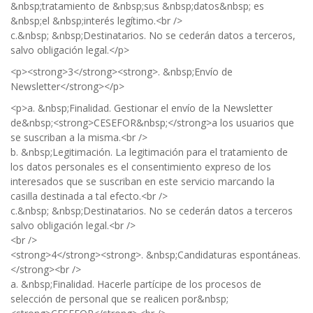
&nbsp;tratamiento de &nbsp;sus &nbsp;datos&nbsp; es
&nbsp;el &nbsp;interés legítimo.<br />
c.&nbsp; &nbsp;Destinatarios. No se cederán datos a terceros,
salvo obligación legal.</p>
<p><strong>3</strong><strong>. &nbsp;Envío de
Newsletter</strong></p>
<p>a. &nbsp;Finalidad. Gestionar el envío de la Newsletter
de&nbsp;<strong>CESEFOR&nbsp;</strong>a los usuarios que
se suscriban a la misma.<br />
b. &nbsp;Legitimación. La legitimación para el tratamiento de
los datos personales es el consentimiento expreso de los
interesados que se suscriban en este servicio marcando la
casilla destinada a tal efecto.<br />
c.&nbsp; &nbsp;Destinatarios. No se cederán datos a terceros
salvo obligación legal.<br />
<br />
<strong>4</strong><strong>. &nbsp;Candidaturas espontáneas.
</strong><br />
a. &nbsp;Finalidad. Hacerle partícipe de los procesos de
selección de personal que se realicen por&nbsp;