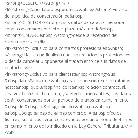
<strong>CESEFOR</strong>.</li>
<li><strong>Candidatura espontánea:&nbsp;</strong>En virtud
de la política de conservación de&nbsp;
<strong>CESEFOR</strong>, sus datos de carácter personal
serán conservados durante el plazo máximo de&nbsp;
<strong>UN AÑO&nbsp;</strong>desde la recepción del
currículum vitae.</li>
<li><strong>Exclusivo para contactos profesionales.:&nbsp;
</strong>Hasta que finalicen nuestras relaciones profesionales
o decida cancelar u oponerse al tratamiento de sus datos de
contacto.</li>
<li><strong>Exclusivo para clientes:&nbsp;</strong>Sus
&nbsp;datos&nbsp; de &nbsp;carácter personal serán tratados
hasta&nbsp; que &nbsp;finalice la&nbsp;relación contractual.
Una vez finalizada la misma, y a efectos mercantiles, sus datos
serán conservados por un período de 6 años en cumplimiento
&nbsp;de &nbsp;lo &nbsp;indicado &nbsp;en &nbsp;el
&nbsp;Código &nbsp;de &nbsp;comercio. A &nbsp;efectos
fiscales, sus datos serán conservados por un periodo de 4 años
en cumplimiento de lo indicado en la Ley General Tributaria.</li>
</ul>