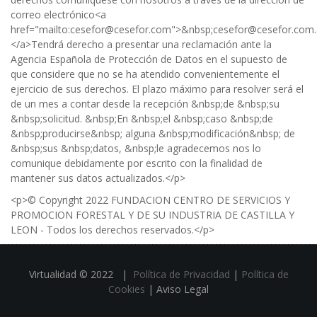
correo electrónico<a
href="
mailto:cesefor@cesefor.com">&nbsp;cesefor@cesefor.com
</a>Tendrá
derecho a presentar una reclamación ante la
Agencia Española de Protección de Datos en el supuesto de
que considere que no se ha atendido convenientemente el
ejercicio de sus derechos. El plazo máximo para resolver será el
de un mes a contar desde la recepción &nbsp;de &nbsp;su
&nbsp;solicitud. &nbsp;En &nbsp;el &nbsp;caso &nbsp;de
&nbsp;producirse&nbsp; alguna &nbsp;modificación&nbsp; de
&nbsp;sus &nbsp;datos, &nbsp;le agradecemos nos lo
comunique debidamente por escrito con la finalidad de
mantener sus datos actualizados.</p>
<p>© Copyright 2022 FUNDACION CENTRO DE SERVICIOS Y
PROMOCION FORESTAL Y DE SU INDUSTRIA DE CASTILLA Y
LEON - Todos los derechos reservados.</p>
Virtualidad © 2022 |
Política de Privacidad
|
Política de
Cookies
| Aviso Legal