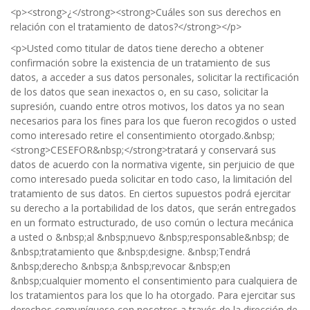
<p><strong>¿</strong><strong>Cuáles son sus derechos en
relación con el tratamiento de datos?</strong></p>
<p>Usted como titular de datos tiene derecho a obtener
confirmación sobre la existencia de un tratamiento de sus
datos, a acceder a sus datos personales, solicitar la rectificación
de los datos que sean inexactos o, en su caso, solicitar la
supresión, cuando entre otros motivos, los datos ya no sean
necesarios para los fines para los que fueron recogidos o usted
como interesado retire el consentimiento otorgado.&nbsp;
<strong>CESEFOR&nbsp;</strong>tratará y conservará sus
datos de acuerdo con la normativa vigente, sin perjuicio de que
como interesado pueda solicitar en todo caso, la limitación del
tratamiento de sus datos. En ciertos supuestos podrá ejercitar
su derecho a la portabilidad de los datos, que serán entregados
en un formato estructurado, de uso común o lectura mecánica
a usted o &nbsp;al &nbsp;nuevo &nbsp;responsable&nbsp; de
&nbsp;tratamiento que &nbsp;designe. &nbsp;Tendrá
&nbsp;derecho &nbsp;a &nbsp;revocar &nbsp;en
&nbsp;cualquier momento el consentimiento para cualquiera de
los tratamientos para los que lo ha otorgado. Para ejercitar sus
derechos comuníquese con nosotros a través de la dirección de