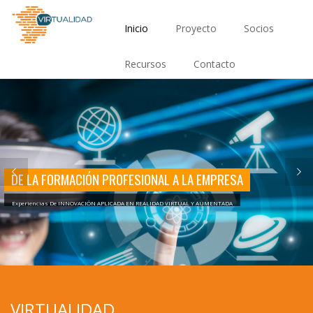
Pasar
Main
al
Inicio
Proyecto
Socios
contenido
navigation
principal
Recursos
Contacto
DE LA FORMACIÓN PROFESIONAL A LA EMPRESA
Experiencias De INNOVACIÓN APLICADA EN REALIDAD VIRTUAL Y AUMENTADA
VIRTUALIDAD