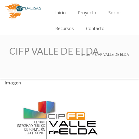
Pasar
Main
al
Inicio
Proyecto
Socios
contenido
navigation
principal
Recursos
Contacto
CIFP VALLE DE ELDA
Inicio
CIFP VALLE DE ELDA
Sobrescribir
enlaces
de
Imagen
ayuda
a
la
navegación